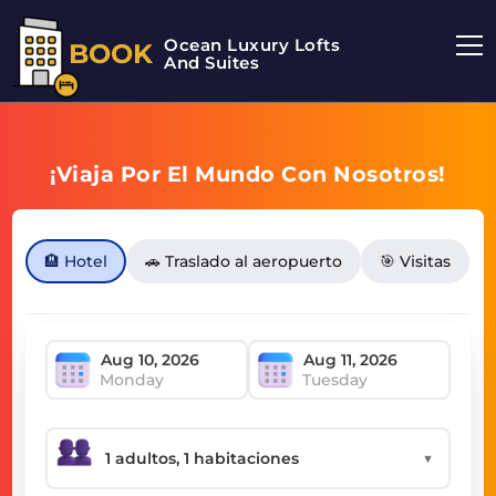
Ocean Luxury Lofts
BOOK
And Suites
¡Viaja Por El Mundo Con Nosotros!
🏨 Hotel
🚗 Traslado al aeropuerto
🎯 Visitas
Monday
Tuesday
▼